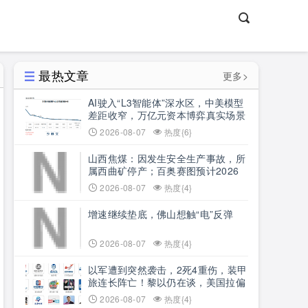
最热文章
更多>
AI驶入“L3智能体”深水区，中美模型
差距收窄，万亿元资本博弈真实场景
商业化
2026-08-07
热度{6}
山西焦煤：因发生安全生产事故，所
属西曲矿停产；百奥赛图预计2026
年上半年净利润同比增长超390%｜
2026-08-07
热度{4}
公告精选
增速继续垫底，佛山想触“电”反弹
2026-08-07
热度{4}
以军遭到突然袭击，2死4重伤，装甲
旅连长阵亡！黎以仍在谈，美国拉偏
架
2026-08-07
热度{4}