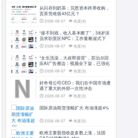
从闪存到奶茶：贝恩资本跨界收购，
贡茶凭啥值43亿元？
2026-08-07
热度{4}
“接不到戏，收入基本断了”，38岁演
员求职景区NPC：工作量断崖式下
跌，我只是一个“跑龙套”的，留给我
2026-08-07
热度{4}
试错的时间不多了
“女生洗澡，大叔帮搓背”，苏泊尔回
应AI广告擦边：视频全下架，已强化
内容管理与审核
2026-08-07
热度{3}
好奇母公司CEO：我们在中国市场遭
遇了重大的外部一次性冲击
2026-08-07
热度{3}
国际原油期货涨幅扩大 布油涨超4%
2026-08-07
热度{3}
欧洲主要股指收盘多数上涨，法国