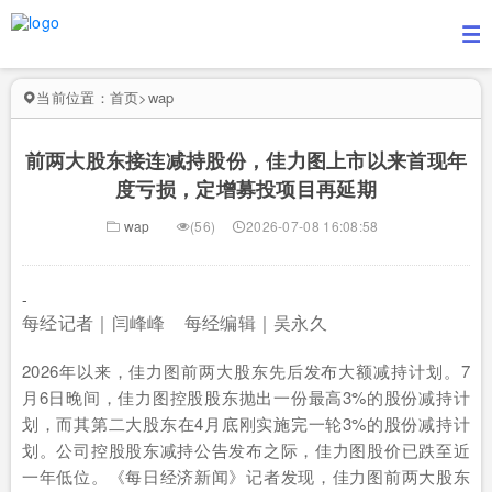
当前位置：
首页
>
wap
前两大股东接连减持股份，佳力图上市以来首现年
度亏损，定增募投项目再延期
wap
(56)
2026-07-08 16:08:58
-
每经记者｜闫峰峰 每经编辑｜吴永久
2026年以来，佳力图前两大股东先后发布大额减持计划。7
月6日晚间，佳力图控股股东抛出一份最高3%的股份减持计
划，而其第二大股东在4月底刚实施完一轮3%的股份减持计
划。公司控股股东减持公告发布之际，佳力图股价已跌至近
一年低位。《每日经济新闻》记者发现，佳力图前两大股东