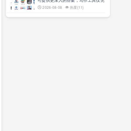
可提供更深入的答案，写作工具仅凭
描述即可创作文本或图像！相关功能
2026-08-08
热度{11}
仅限中国大陆地区