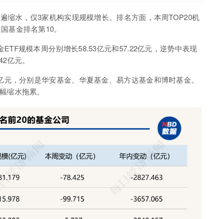
普遍缩水，仅
3
家机构实现规模增长。排名方面，本周
TOP20
机
富国基金排名第
10
。
金
ETF
规模本周分别增长
58.53
亿元和
57.22
亿元，逆势中表现
42
亿元。
亿元，分别是华安基金、华夏基金、易方达基金和博时基金。
幅缩水拖累。