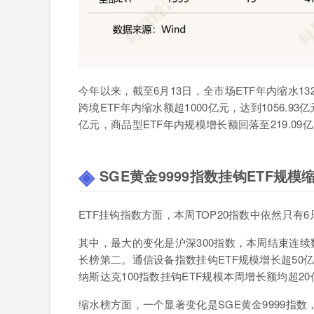
今年以来，截至
6
月
13
日，全市场
ETF
年内缩水
13
跨境
ETF
年内缩水额超
1000
亿元，达到
1056.93
亿
亿元，商品型
ETF
年内规模增长额回落至
219.09
亿
SGE
黄金9999
指数挂钩ETF
规模缩
ETF
挂钩指数方面，本周
TOP20
指数中依然只有
6
其中，最大的变化是沪深
300
指数，本周结束连续
长榜第二。通信设备指数挂钩
ETF
规模增长超
50
亿
纳斯达克
100
指数挂钩
ETF
规模本周增长额均超
20
缩水榜方面，一个显著变化是
SGE
黄金
9999
指数