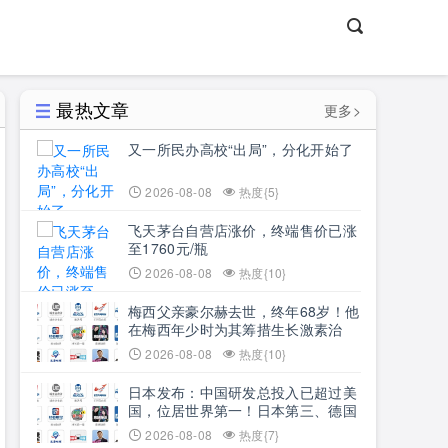
最热文章
更多>
又一所民办高校“出局”，分化开始了
2026-08-08
热度{5}
飞天茅台自营店涨价，终端售价已涨
至1760元/瓶
2026-08-08
热度{10}
梅西父亲豪尔赫去世，终年68岁！他
在梅西年少时为其筹措生长激素治
疗，长期担任其经纪人，一路陪伴梅
2026-08-08
热度{10}
西成为“球王”
日本发布：中国研发总投入已超过美
国，位居世界第一！日本第三、德国
第四、韩国第五，日媒：中国在全球
2026-08-08
热度{7}
科研领域的领先地位已毋庸置疑