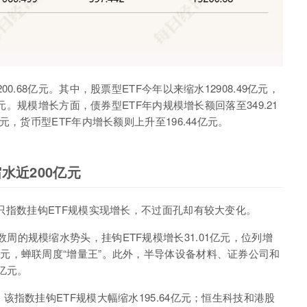
200.68
亿元。其中，股票型
ETF
今年以来缩水
12908.49
亿元，
元。规模增长方面，债券型
ETF
年内规模增长额回落至
349.21
元，货币型
ETF
年内增长额则上升至
196.44
亿元。
水近200
亿元
只指数挂钩
ETF
规模实现增长，不过面孔却有较大变化。
数周的规模缩水势头，挂钩
ETF
规模增长
31.01
亿元，位列增
元，蝉联周度“增量王”。此外，半导体设备材料、证券公司和
亿元。
，该指数挂钩
ETF
规模大幅缩水
195.64
亿元；恒生科技和港股