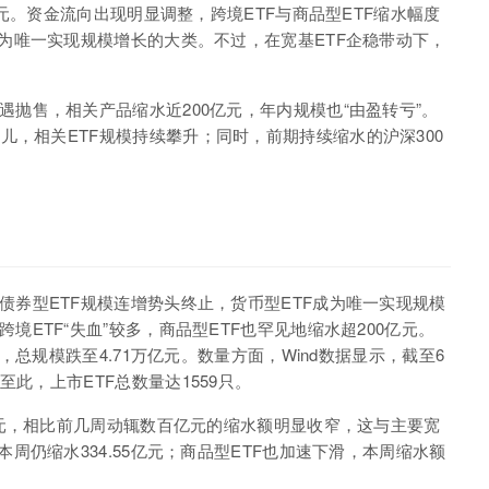
元。资金流向出现明显调整，跨境
ETF
与商品型
ETF
缩水幅度
为唯一实现规模增长的大类。不过，在宽基
ETF
企稳带动下，
遇抛售，相关产品缩水近
200
亿元，年内规模也“由盈转亏”。
宠儿，相关
ETF
规模持续攀升；同时，前期持续缩水的沪深
300
债券型
ETF
规模连增势头终止，货币型
ETF
成为唯一实现规模
跨境
ETF
“失血”较多，商品型
ETF
也罕见地缩水超
200
亿元。
，总规模跌至
4.71
万亿元。数量方面，
Wind
数据显示，截至
6
至此，上市
ETF
总数量达
1559
只。
元，相比前几周动辄数百亿元的缩水额明显收窄，这与主要宽
本周仍缩水
334.55
亿元；商品型
ETF
也加速下滑，本周缩水额