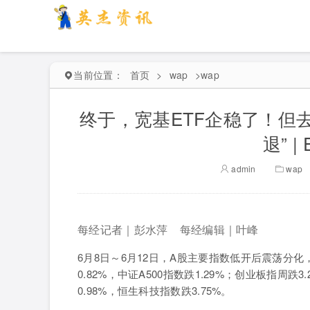
当前位置：
首页
>
wap
>
wap
终于，宽基ETF企稳了！但
退” 
admin
wap
每经记者｜彭水萍 每经编辑｜叶峰
6
月
8
日～
6
月
12
日，
A
股主要指数低开后震荡分化
0.82%
，中证
A500
指数跌
1.29%
；创业板指周跌
3
0.98%
，恒生科技指数跌
3.75%
。