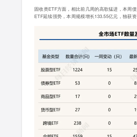
固收类
ETF
方面，相比前几周的高歌猛进，本周债
ETF
延续强势，本周规模增长
133.55
亿元，独获资