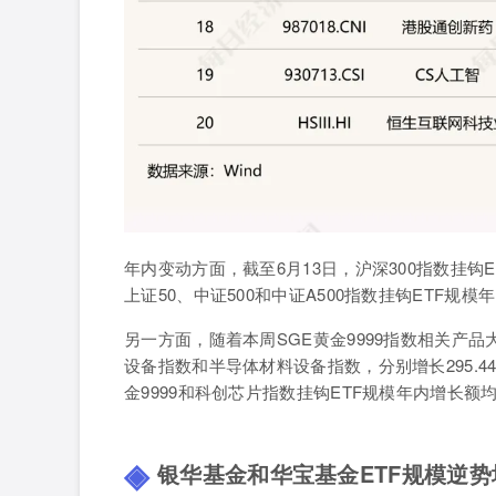
年内变动方面，截至
6
月
13
日，沪深
300
指数挂钩
E
上证
50
、中证
500
和中证
A500
指数挂钩
ETF
规模年
另一方面，随着本周
SGE
黄金
9999
指数相关产品
设备指数和半导体材料设备指数，分别增长
295.4
金
9999
和科创芯片指数挂钩
ETF
规模年内增长额
银华基金和华宝基金ETF
规模逆势