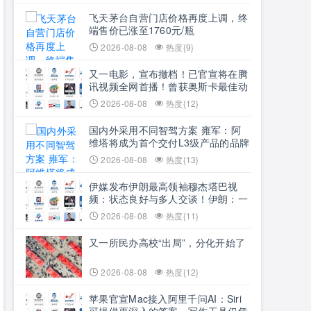
飞天茅台自营门店价格再度上调，终
端售价已涨至1760元/瓶
2026-08-08
热度{9}
又一电影，宣布撤档！已官宣将在腾
讯视频全网首播！曾获奥斯卡最佳动
画长片，豆瓣评分8.5
2026-08-08
热度{12}
国内外采用不同智驾方案 雍军：阿
维塔将成为首个交付L3级产品的品牌
2026-08-08
热度{13}
伊媒发布伊朗最高领袖穆杰塔巴视
频：状态良好与多人交谈！伊朗：一
旦美国接受伊朗的条件，霍尔木兹必
2026-08-08
热度{11}
将重新开放
又一所民办高校“出局”，分化开始了
2026-08-08
热度{12}
苹果官宣Mac接入阿里千问AI：Siri