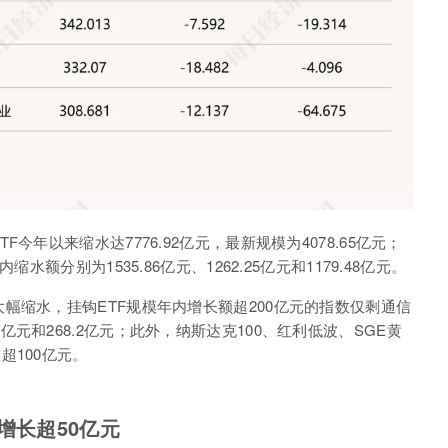
TF
今年以来缩水达
7776.92
亿元，最新规模为
4078.65
亿元；
内缩水额分别为
1535.86
亿元、
1262.25
亿元和
1179.48
亿元。
大幅缩水，挂钩
ETF
规模年内增长额超
200
亿元的指数仅剩通信
4
亿元和
268.2
亿元；此外，纳斯达克
100
、红利低波、
SGE
黄
均超
100
亿元。
增长超50
亿元