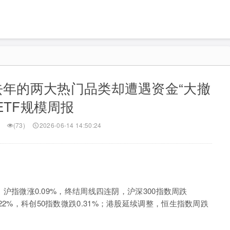
去年的两大热门品类却遭遇资金“大撤
| ETF规模周报
(73)
2026-06-14 14:50:24
，沪指微涨
0.09%
，终结周线四连阴，沪深
300
指数周跌
.22%
，科创
50
指数微跌
0.31%
；港股延续调整，恒生指数周跌