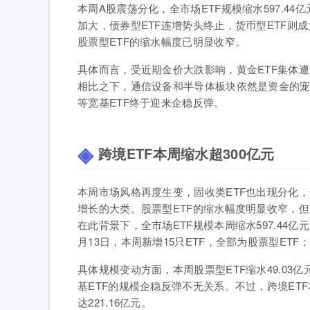
本周
A
股震荡分化，全市场
ETF
规模缩水
597.44
亿
加大，债券型
ETF
连增势头终止，货币型
ETF
则成
股票型
ETF
的缩水幅度已明显收窄。
具体而言，受近期金价大跌影响，黄金
ETF
集体遭
相比之下，通信设备和半导体板块依然是资金的
等宽基
ETF
终于迎来企稳反弹。
跨境ETF
本周缩水超300
亿元
本周市场风格再度生变，固收类
ETF
也出现分化，
增长的大类。股票型
ETF
的缩水幅度明显收窄，但
在此背景下，全市场
ETF
规模本周缩水
597.44
亿元
月
13
日，本周新增
15
只
ETF
，全部为股票型
ETF
；
具体规模变动方面，本周股票型
ETF
缩水
49.03
亿
基
ETF
的规模企稳反弹不无关系。不过，跨境
ETF
达
221.16
亿元。