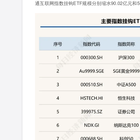
通互联网指数挂钩
ETF
规模分别缩水
90.02
亿元和
5